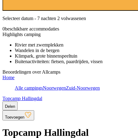
Selecteer datum - 7 nachten 2 volwassenen
0
beschikbare accommodaties
Highlights camping
Rivier met zwemplekken
Wandelen in de bergen
Klimpark, grote binnenspeeltuin
Buitenactiviteiten: fietsen, paardrijden, vissen
Beoordelingen over Allcamps
Home
Alle campings
Noorwegen
Zuid-Noorwegen
Topcamp Hallingdal
Delen
Toevoegen
Topcamp Hallingdal