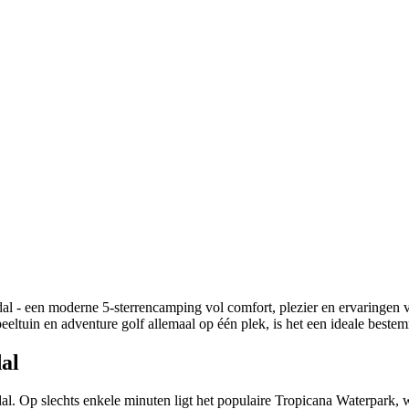
l - een moderne 5-sterrencamping vol comfort, plezier en ervaringen vo
speeltuin en adventure golf allemaal op één plek, is het een ideale best
al
l. Op slechts enkele minuten ligt het populaire Tropicana Waterpark,