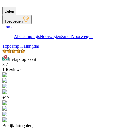
Delen
Toevoegen
Home
Alle campings
Noorwegen
Zuid-Noorwegen
Topcamp Hallingdal
Bekijk op kaart
8.7
1 Reviews
+13
Bekijk fotogalerij