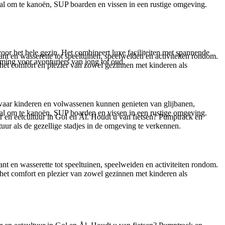
aal om te kanoën, SUP boarden en vissen in een rustige omgeving.
or het hele gezin. Het combineert luxe faciliteiten met spannende
nt en wasserette tot speeltuinen, speelweiden en activiteiten rondom.
emming voor avonturiers van jong tot oud.
r het comfort en plezier van zowel gezinnen met kinderen als
 waar kinderen en volwassenen kunnen genieten van glijbanen,
aal om te kanoën, SUP boarden en vissen in een rustige omgeving.
ur en eetcultuur in Gol en Ål. Houdt u van fietsen? Pumptrack en
ur als de gezellige stadjes in de omgeving te verkennen.
nt en wasserette tot speeltuinen, speelweiden en activiteiten rondom.
r het comfort en plezier van zowel gezinnen met kinderen als