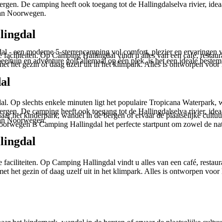
gen. De camping heeft ook toegang tot de Hallingdalselva rivier, ide
 van Noorwegen.
llingdal
l - een moderne 5-sterrencamping vol comfort, plezier en ervaringen vo
ciliteiten. Op Camping Hallingdal vindt u alles van een café, restaura
speeltuin en adventure golf allemaal op één plek, is het een ideale best
met het gezin of daag uzelf uit in het klimpark. Alles is ontworpen voo
al
l. Op slechts enkele minuten ligt het populaire Tropicana Waterpark,
gen. De camping heeft ook toegang tot de Hallingdalselva rivier, ide
ar het kinderpark, wandel in de bergen of ervaar de plaatselijke cultu
 van Noorwegen.
oorwegen is Camping Hallingdal het perfecte startpunt om zowel de natu
llingdal
ciliteiten. Op Camping Hallingdal vindt u alles van een café, restaura
met het gezin of daag uzelf uit in het klimpark. Alles is ontworpen voo