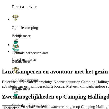
Direct aan rivier
Op hele camping
Bekijk meer
Centrale barbecueplaats
Direct aan rivier
Bekijk meer
Luxe kamperen en avontuur met het gezin
Op hele camping
Beleef het beste van de prachtige Noorse natuur op Camping Hallingda
activiteiten en een schilderachtige locatie. Met een klimpark, indoor 
Bekijk meer
Zwemmogelijkheden op Camping Hallingd
Centrale barbecueplaats
Er wacht u een schat aan leuke waterervaringen op Camping Hallingda
Faciliteiten