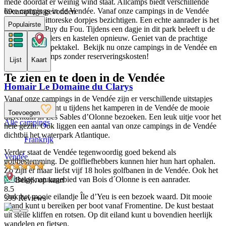
mede doordat er weinig wind staat. Allcamps biedt verschillende
luxe campings in de Vendée. Vanaf onze campings in de Vendée
69
campings gevonden
kunt u vele pittoreske dorpjes bezichtigen. Een echte aanrader is het
Populairste
attractiepark Puy du Fou. Tijdens een dagje in dit park beleeft u de
tijd van de ridders en kastelen opnieuw. Geniet van de prachtige
shows en het spektakel. Bekijk nu onze campings in de Vendée en
boek bij Allcamps zonder reserveringskosten!
Lijst
Kaart
Te zien en te doen in de Vendée
Homair Le Domaine du Clarys
Vanaf onze campings in de Vendée zijn er verschillende uitstapjes
mogelijk. Zo kunt u tijdens het kamperen in de Vendée de mooie
Toevoegen
dierentuin in Les Sables d’Olonne bezoeken. Een leuk uitje voor het
Alle campings
hele gezin. Ook liggen een aantal van onze campings in de Vendée
dichtbij het waterpark Atlantique.
Frankrijk
Verder staat de Vendée tegenwoordig goed bekend als
Vendée
golfbestemming. De golfliefhebbers kunnen hier hun hart ophalen.
Zo zijn er maar liefst vijf 18 holes golfbanen in de Vendée. Ook het
prachtige natuurgebied van Bois d´Olonne is een aanrader.
Bekijk op kaart
8.5
Ook het mooie eilandje Île d’Yeu is een bezoek waard. Dit mooie
399 Reviews
eiland kunt u bereiken per boot vanaf Fromentine. De kust bestaat
uit steile kliffen en rotsen. Op dit eiland kunt u bovendien heerlijk
wandelen en fietsen.