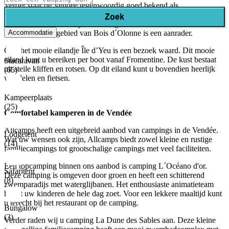
Verder staat de Vendée tegenwoordig goed bekend als
golfbestemming. De golfliefhebbers kunnen hier hun hart ophalen.
Zoek
Zo zijn er maar liefst vijf 18 holes golfbanen in de Vendée. Ook het
Accommodatie
prachtige natuurgebied van Bois d´Olonne is een aanrader.
Ook het mooie eilandje Île d’Yeu is een bezoek waard. Dit mooie
eiland kunt u bereiken per boot vanaf Fromentine. De kust bestaat
Stacaravan
uit steile kliffen en rotsen. Op dit eiland kunt u bovendien heerlijk
(65)
wandelen en fietsen.
Kampeerplaats
(25)
Comfortabel kamperen in de Vendée
Allcamps heeft een uitgebreid aanbod van campings in de Vendée.
Lodgetent
Wat uw wensen ook zijn, Allcamps biedt zowel kleine en rustige
(14)
familiecampings tot grootschalige campings met veel faciliteiten.
Een topcamping binnen ons aanbod is camping L´Océano d'or.
Safaritent
Deze camping is omgeven door groen en heeft een schitterend
(8)
zwemparadijs met waterglijbanen. Het enthousiaste animatieteam
houdt uw kinderen de hele dag zoet. Voor een lekkere maaltijd kunt
u terecht bij het restaurant op de camping.
Bungalow
(3)
Verder raden wij u camping La Dune des Sables aan. Deze kleine