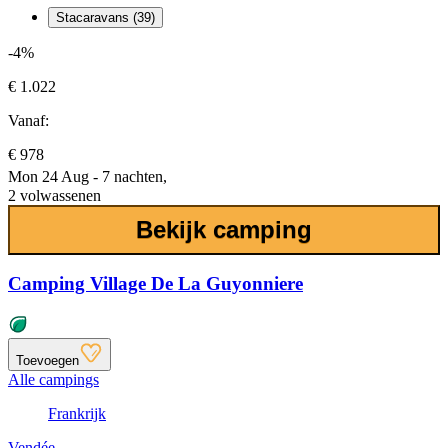
Stacaravans (39)
-4%
€ 1.022
Vanaf:
€ 978
Mon 24 Aug - 7 nachten,
2 volwassenen
Bekijk camping
Camping Village De La Guyonniere
Toevoegen
Alle campings
Frankrijk
Vendée