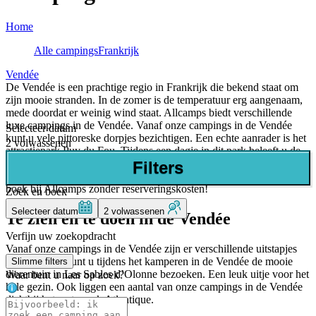
Home
Alle campings
Frankrijk
Vendée
De Vendée is een prachtige regio in Frankrijk die bekend staat om
zijn mooie stranden. In de zomer is de temperatuur erg aangenaam,
mede doordat er weinig wind staat. Allcamps biedt verschillende
luxe campings in de Vendée. Vanaf onze campings in de Vendée
Selecteer datum
kunt u vele pittoreske dorpjes bezichtigen. Een echte aanrader is het
2 volwassenen
attractiepark Puy du Fou. Tijdens een dagje in dit park beleeft u de
tijd van de ridders en kastelen opnieuw. Geniet van de prachtige
Filters
shows en het spektakel. Bekijk nu onze campings in de Vendée en
boek bij Allcamps zonder reserveringskosten!
Zoek en boek
Selecteer datum
2 volwassenen
Te zien en te doen in de Vendée
Verfijn uw zoekopdracht
Vanaf onze campings in de Vendée zijn er verschillende uitstapjes
mogelijk. Zo kunt u tijdens het kamperen in de Vendée de mooie
Slimme filters
dierentuin in Les Sables d’Olonne bezoeken. Een leuk uitje voor het
Waar bent u naar op zoek?
hele gezin. Ook liggen een aantal van onze campings in de Vendée
dichtbij het waterpark Atlantique.