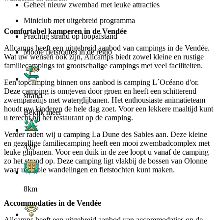
Geheel nieuw zwembad met leuke attracties
Miniclub met uitgebreid programma
Comfortabel kamperen in de Vendée
Prachtig strand op loopafstand
Allcamps heeft een uitgebreid aanbod van campings in de Vendée.
Mooie fietsroutes in de regio
Wat uw wensen ook zijn, Allcamps biedt zowel kleine en rustige
familiecampings tot grootschalige campings met veel faciliteiten.
Een topcamping binnen ons aanbod is camping L´Océano d'or.
Deze camping is omgeven door groen en heeft een schitterend
strand
zwemparadijs met waterglijbanen. Het enthousiaste animatieteam
houdt uw kinderen de hele dag zoet. Voor een lekkere maaltijd kunt
Bekijk meer
u terecht bij het restaurant op de camping.
Verder raden wij u camping La Dune des Sables aan. Deze kleine
en gezellige familiecamping heeft een mooi zwembadcomplex met
439
leuke glijbanen. Voor een duik in de zee loopt u vanaf de camping
zo het strand op. Deze camping ligt vlakbij de bossen van Olonne
waar u mooie wandelingen en fietstochten kunt maken.
8km
Accommodaties in de Vendée
Allcamps heeft een uitgebreid aanbod van accommodaties op de