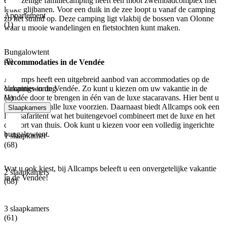
en gezellige familiecamping heeft een mooi zwembadcomplex met
leuke glijbanen. Voor een duik in de zee loopt u vanaf de camping
Appartement
zo het strand op. Deze camping ligt vlakbij de bossen van Olonne
(1)
waar u mooie wandelingen en fietstochten kunt maken.
Bungalowtent
(9)
Accommodaties in de Vendée
Allcamps heeft een uitgebreid aanbod van accommodaties op de
Vakantiewoning
campings in de Vendée. Zo kunt u kiezen om uw vakantie in de
(1)
Vendée door te brengen in één van de luxe stacaravans. Hier bent u
werkelijk van alle luxe voorzien. Daarnaast biedt Allcamps ook een
Slaapkamers
luxe safaritent wat het buitengevoel combineert met de luxe en het
comfort van thuis. Ook kunt u kiezen voor een volledig ingerichte
bungalowtent.
1 slaapkamer
(68)
Wat u ook kiest, bij Allcamps beleeft u een onvergetelijke vakantie
2 slaapkamers
in de Vendée!
(68)
3 slaapkamers
(61)