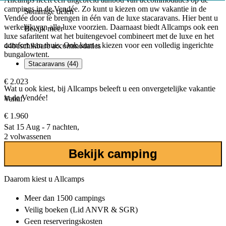
campings in de Vendée. Zo kunt u kiezen om uw vakantie in de
Sommige delen
Vendée door te brengen in één van de luxe stacaravans. Hier bent u
werkelijk van alle luxe voorzien. Daarnaast biedt Allcamps ook een
Bekijk meer
luxe safaritent wat het buitengevoel combineert met de luxe en het
comfort van thuis. Ook kunt u kiezen voor een volledig ingerichte
44
beschikbare accommodaties
bungalowtent.
Stacaravans (44)
€ 2.023
Wat u ook kiest, bij Allcamps beleeft u een onvergetelijke vakantie
in de Vendée!
Vanaf:
€ 1.960
Sat 15 Aug - 7 nachten,
2 volwassenen
Bekijk camping
Daarom kiest u Allcamps
Meer dan
1500 campings
Veilig boeken (Lid ANVR & SGR)
Geen reserveringskosten