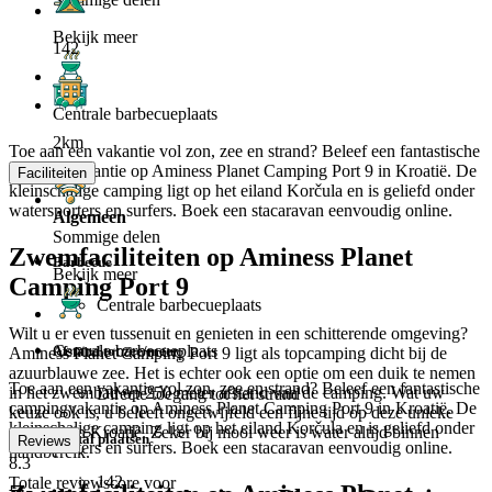
Bekijk meer
142
Centrale barbecueplaats
2km
Toe aan een vakantie vol zon, zee en strand? Beleef een fantastische
campingvakantie op Aminess Planet Camping Port 9 in Kroatië. De
Faciliteiten
kleinschalige camping ligt op het eiland Korčula en is geliefd onder
watersporters en surfers. Boek een stacaravan eenvoudig online.
Algemeen
Sommige delen
Zwemfaciliteiten op Aminess Planet
Barbecue
Bekijk meer
Camping Port 9
Centrale barbecueplaats
Wilt u er even tussenuit en genieten in een schitterende omgeving?
Centrale barbecueplaats
Afstand tot zee/meer
Aminess Planet Camping Port 9 ligt als topcamping dicht bij de
azuurblauwe zee. Het is echter ook een optie om een duik te nemen
Toe aan een vakantie vol zon, zee en strand? Beleef een fantastische
in het zwembad op 250 meter afstand van de camping. Wat uw
Directe toegang tot het strand
campingvakantie op Aminess Planet Camping Port 9 in Kroatië. De
keuze ook is, u beleeft ongetwijfeld een fijne tijd op deze unieke
kleinschalige camping ligt op het eiland Korčula en is geliefd onder
camping in Kroatië. Zeker bij mooi weer is water altijd binnen
Aantal plaatsen
Reviews
watersporters en surfers. Boek een stacaravan eenvoudig online.
handbereik.
8.3
142
Totale reviewscore voor