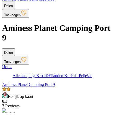
Delen
Toevoegen
Aminess Planet Camping Port
9
Delen
Toevoegen
Home
Alle campings
Kroatië
Eilanden Korčula-Pelješac
Aminess Planet Camping Port 9
Bekijk op kaart
8.3
7 Reviews