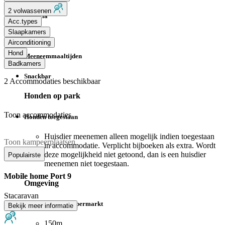
2 volwassenen
Pizzeria
Acc.types
Slaapkamers
Bar
Airconditioning
Hond
Meeneemmaaltijden
Badkamers
Snackbar
2
Accommodaties beschikbaar
Honden op park
Toon accommodaties
Honden toegestaan
Huisdier meenemen alleen mogelijk indien toegestaan
Toon kampeerplaatsen
in accommodatie. Verplicht bijboeken als extra. Wordt
deze mogelijkheid niet getoond, dan is een huisdier
Populairste
meenemen niet toegestaan.
Mobile home Port 9
Omgeving
Stacaravan
Dichtstbijzijnde supermarkt
Bekijk meer informatie
150m