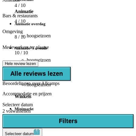
4
/ 10
Animatie
Bars & restaurants
4
/ 10
Animatie overdag
Omgeving
hoogseizoen
8
/ 10
Medewerkers ter plaatse
Animatie 's avonds
10
/ 10
hoogseizoen
Hele review lezen
Alle reviews lezen
Miniclub
Beoordelingen over Allcamps
hoogseizoen
Accommodatie en prijzen
Winkels
Selecteer datum
Minimarkt
2 volwassenen
Filters
Bar/restaurant
Restaurant
Selecteer datum