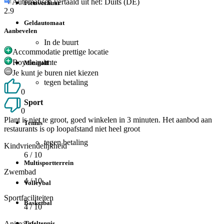
Automatisch vertaald uit het: Duits (DE)
Fietsverhuur
2.9
Geldautomaat
Aanbevelen
In de buurt
Accommodatie prettige locatie
Royale ruimte
Minigolf
Je kunt je buren niet kiezen
tegen betaling
0
Sport
0
Plant is niet te groot, goed winkelen in 3 minuten. Het aanbod aan
Tennis
restaurants is op loopafstand niet heel groot
tegen betaling
Kindvriendelijkheid
6
/ 10
Multisportterrein
Zwembad
4
/ 10
Volleybal
Sportfaciliteiten
Basketbal
4
/ 10
Tafeltennis
Animatie