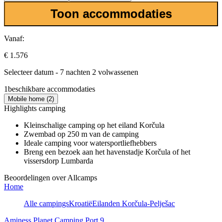
Toon accommodaties
Vanaf:
€ 1.576
Selecteer datum - 7 nachten 2 volwassenen
1
beschikbare accommodaties
Mobile home (2)
Highlights camping
Kleinschalige camping op het eiland Korčula
Zwembad op 250 m van de camping
Ideale camping voor watersportliefhebbers
Breng een bezoek aan het havenstadje Korčula of het
vissersdorp Lumbarda
Beoordelingen over Allcamps
Home
Alle campings
Kroatië
Eilanden Korčula-Pelješac
Aminess Planet Camping Port 9