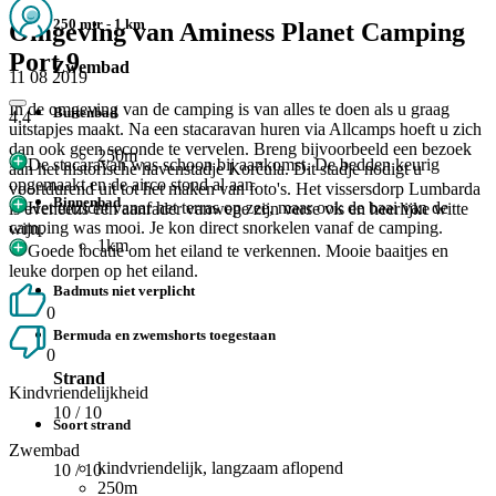
250 mtr - 1 km
Omgeving van Aminess Planet Camping
Port 9
Zwembad
11 08 2019
In de omgeving van de camping is van alles te doen als u graag
Buitenbad
4.4
uitstapjes maakt. Na een stacaravan huren via Allcamps hoeft u zich
dan ook geen seconde te vervelen. Breng bijvoorbeeld een bezoek
250m
De stacaravan was schoon bij aankomst. De bedden keurig
aan het historische havenstadje Korčula. Dit stadje nodigt u
opgemaakt en de airco stond al aan.
voortdurend uit tot het maken van foto's. Het vissersdorp Lumbarda
Binnenbad
Het uitzicht vanaf het terras op zee, maar ook de baai van de
is eveneens een aanrader vanwege zijn verse vis en heerlijke witte
camping was mooi. Je kon direct snorkelen vanaf de camping.
wijn.
1km
Goede locatie om het eiland te verkennen. Mooie baaitjes en
leuke dorpen op het eiland.
Badmuts niet verplicht
0
Bermuda en zwemshorts toegestaan
0
Strand
Kindvriendelijkheid
10
/ 10
Soort strand
Zwembad
kindvriendelijk, langzaam aflopend
10
/ 10
250m