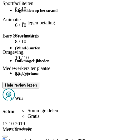
Sportfaciliteiten
8
/ 10
Ligbedden op het strand
Animatie
tegen betaling
6
/ 10
Bars & restaurants
Beachvolley
8
/ 10
(Wind-) surfen
Omgeving
10
/ 10
Duikmogelijkheden
Medewerkers ter plaatse
Kanoverhuur
10
/ 10
Hele review lezen
Faciliteiten
Wifi
Sommige delen
Schm
Gratis
17 10 2019
Met z'n tweeën
Speeltuin