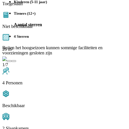
Kinderen (5-11 jaar)
Toegestaan
Tieners (12+)
Aantal sterren
Niet beschikbaar
4 Sterren
Buiten het hoogseizoen kunnen sommige faciliteiten en
26 m²
voorzieningen gesloten zijn
1/7
4 Personen
Beschikbaar
2 Slaapkamers