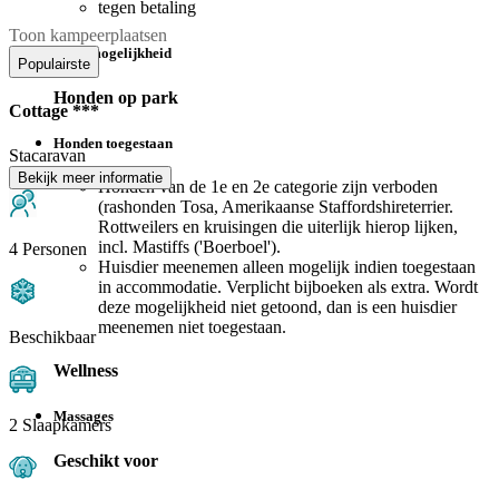
tegen betaling
Toon kampeerplaatsen
Strijkmogelijkheid
Populairste
Honden op park
Cottage ***
Honden toegestaan
Stacaravan
Bekijk meer informatie
Honden van de 1e en 2e categorie zijn verboden
(rashonden Tosa, Amerikaanse Staffordshireterrier.
Rottweilers en kruisingen die uiterlijk hierop lijken,
incl. Mastiffs ('Boerboel').
4 Personen
Huisdier meenemen alleen mogelijk indien toegestaan
in accommodatie. Verplicht bijboeken als extra. Wordt
deze mogelijkheid niet getoond, dan is een huisdier
meenemen niet toegestaan.
Beschikbaar
Wellness
Massages
2 Slaapkamers
Geschikt voor