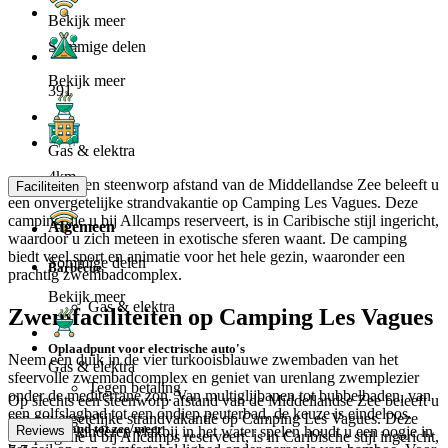
Bekijk meer
Sommige delen
Bekijk meer
391
Gas & elektra
4km
Op slechts een steenworp afstand van de Middellandse Zee beleeft u
Faciliteiten
een onvergetelijke strandvakantie op Camping Les Vagues. Deze
camping die u bij Allcamps reserveert, is in Caribische stijl ingericht,
Algemeen
waardoor u zich meteen in exotische sferen waant. De camping
biedt veel sport en animatie voor het hele gezin, waaronder een
Sommige delen
Barbecue
prachtig zwembadcomplex.
Bekijk meer
Gas & elektra
Zwemfaciliteiten op Camping Les Vagues
Oplaadpunt voor electrische auto's
Neem een duik in de vier turkooisblauwe zwembaden van het
Gas & elektra
sfeervolle zwembadcomplex en geniet van urenlang zwemplezier
Tegen betaling
onder de mediterrane zon. Van multiglijbanen tot bubbelbaden, van
Op slechts een steenworp afstand van de Middellandse Zee beleeft u
een golfslagbad tot een ondiep peuterbad, de keuze is eindeloos.
een onvergetelijke strandvakantie op Camping Les Vagues. Deze
Afstand tot zee/meer
Terwijl de kinderen vlakbij in het water spelen houdt u een oogje in
Reviews
camping die u bij Allcamps reserveert, is in Caribische stijl ingericht,