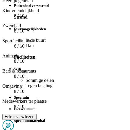
Heerlijk genoten
Buitenbad verwarmd
Kindvriendelijkheid
8
/ 10
Strand
Zwembad
Duikmogelijkheden
8
/ 10
In de buurt
Sportfaciliteiten
1km
6
/ 10
Animatie
Faciliteiten
8
/ 10
Wifi
Bars & restaurants
8
/ 10
Sommige delen
Tegen betaling
Omgeving
8
/ 10
Speeltuin
Medewerkers ter plaatse
8
/ 10
Fietsverhuur
Hele review lezen
Speelautomatenhal