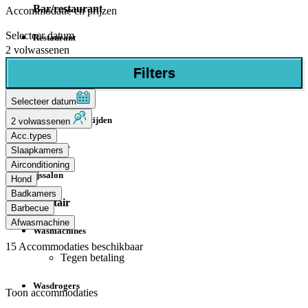
Bar/restaurant
Accommodatie en prijzen
Selecteer datum
Restaurant
2 volwassenen
Pizzeria
Filters
Bar
Selecteer datum
Meeneemmaaltijden
2 volwassenen
Acc.types
Snackbar
Slaapkamers
Airconditioning
Ijssalon
Hond
Badkamers
Sanitair
Barbecue
Afwasmachine
Wasmachines
15
Accommodaties beschikbaar
Tegen betaling
Wasdrogers
Toon accommodaties