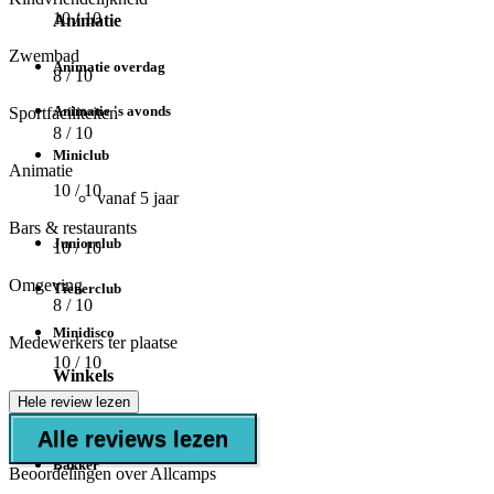
10
/ 10
Animatie
Zwembad
Animatie overdag
8
/ 10
Animatie 's avonds
Sportfaciliteiten
8
/ 10
Miniclub
Animatie
10
/ 10
vanaf 5 jaar
Bars & restaurants
Juniorclub
10
/ 10
Omgeving
Tienerclub
8
/ 10
Minidisco
Medewerkers ter plaatse
10
/ 10
Winkels
Hele review lezen
Minimarkt
Alle reviews lezen
Bakker
Beoordelingen over Allcamps