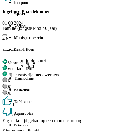
Infopunt
Ingeborg Paardekooper
Sport
01 08 2024
Voetbal
Familie (jongste kind >6 jaar)
Multisportterrein
4.6
Paardrijden
Aanrader
In de buurt
Mooie canping
1km
Veel faciliteiten
Fijne gastvrije medewerkers
Trampoline
X
X
Basketbal
X
Tafeltennis
1
Aquarobics
0
Erg leuke tijd gehad op een mooie camping
Petanque
Kindvriendelijkheid