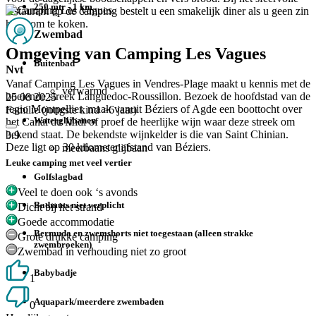
250 mtr - 1 km
restaurant op de camping bestelt u een smakelijk diner als u geen zin
heeft om te koken.
Zwembad
Omgeving van Camping Les Vagues
Buitenbad
Nvt
Vanaf Camping Les Vagues in Vendres-Plage maakt u kennis met de
verwarmd
boeiende streek Languedoc-Roussillon. Bezoek de hoofdstad van de
25 08 2025
regio Montpellier, maak vanuit Béziers of Agde een boottocht over
Familie (jongste kind >6 jaar)
Waterglijbanen
het Canal du Midi of proef de heerlijke wijn waar deze streek om
bekend staat. De bekendste wijnkelder is die van Saint Chinian.
3.9
Deze ligt op 30 kilometer afstand van Béziers.
meerbaans glijbaan
Leuke camping met veel vertier
Golfslagbad
Veel te doen ook ‘s avonds
Badmuts niet verplicht
Dicht bij het strand
Goede accommodatie
Bermuda en zwemshorts niet toegestaan (alleen strakke
Grote drukke camping
zwembroeken)
Zwembad in verhouding niet zo groot
Babybadje
1
Aquapark/meerdere zwembaden
0