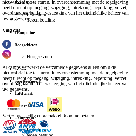
nieuwsbrief toe te sturen. In overeenstemming met de regelgeving
Paardrijden
heeft u recht op toegang, wijziging, intrekking, beperking, verzet,
overdraagbaarheid en vastlegging van het uiteindelijke beheer van
In de buurt
uw gegevens.
Tegen betaling
Volg ons
Trampoline
Boogschieten
Hoogseizoen
Allcamps verwerkt de verzamelde gegevens alleen om u de
Fitness
nieuwsbrief toe te sturen. In overeenstemming met de regelgeving
heeft u recht op toegang, wijziging, intrekking, beperking, verzet,
Sporttoernooien
overdraagbaarheid en vastlegging van het uiteindelijke beheer van
uw gegevens.
Tafeltennis
Aquarobics
Vertrouwd, veilig en gemakkelijk online betalen
Golfterrein
In de buurt
tegen betaling