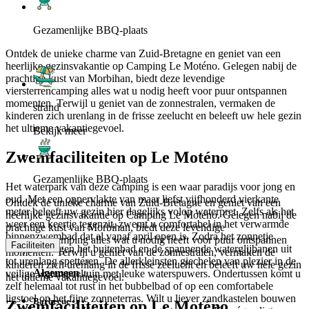
Gezamenlijke BBQ-plaats
Ontdek de unieke charme van Zuid-Bretagne en geniet van een
heerlijke gezinsvakantie op Camping Le Moténo. Gelegen nabij de
prachtige kust van Morbihan, biedt deze levendige
viersterrencamping alles wat u nodig heeft voor puur ontspannen
momenten. Terwijl u geniet van de zonnestralen, vermaken de
strand
kinderen zich urenlang in de frisse zeelucht en beleeft uw hele gezin
het ultieme vakantiegevoel.
Bekijk meer
Zwemfaciliteiten op Le Moténo
Gezamenlijke BBQ-plaats
Het waterpark van deze camping is een waar paradijs voor jong en
oud. Met een oppervlakte van maar liefst vijfhonderd vierkante
Ontdek de unieke charme van Zuid-Bretagne en geniet van een
meter beleeft uw gezin hier dagelijks volop waterpret. Zelfs als het
heerlijke gezinsvakantie op Camping Le Moténo. Gelegen nabij de
weer een keertje tegenzit, zwemt u comfortabel in het verwarmde
prachtige kust van Morbihan, biedt deze levendige
binnenzwembad dat al vanaf april open is. Zodra het zonnetje
viersterrencamping alles wat u nodig heeft voor puur ontspannen
Faciliteiten
schijnt, nodigen het buitenbad en de spannende waterglijbanen uit
momenten. Terwijl u geniet van de zonnestralen, vermaken de
tot urenlang spetteren. De allerkleinsten giechelen van plezier in de
kinderen zich urenlang in de frisse zeelucht en beleeft uw hele gezin
Algemeen
veilige waterspeeltuin met leuke waterspuwers. Ondertussen komt u
het ultieme vakantiegevoel.
zelf helemaal tot rust in het bubbelbad of op een comfortabele
ligstoel op het fijne zonneterras. Wilt u liever zandkastelen bouwen
Barbecue
Zwemfaciliteiten op Le Moténo