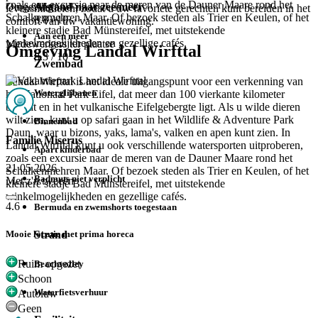
zoals een excursie naar de meren van de Dauner Maare rond het
Afstand naar zee/meer
Omgeving
levensmiddelen, zodat u uw favoriete gerechten kunt bereiden in het
Schalkenmehren Maar. Of bezoek steden als Trier en Keulen, of het
8.8
/ 10
comfort van uw vakantiewoning.
kleinere stadje Bad Münstereifel, met uitstekende
Aan een meer
winkelmogelijkheden en gezellige cafés.
Medewerkers ter plaatse
Omgeving Landal Wirfttal
8.3
/ 10
Zwembad
Landal Wirfttal is het ideale uitgangspunt voor een verkenning van
Waterglijbanen
het Nationaal Park Eifel, dat meer dan 100 vierkante kilometer
beslaat en in het vulkanische Eifelgebergte ligt. Als u wilde dieren
wilt zien, kunt u op safari gaan in het Wildlife & Adventure Park
Binnenbad
Daun, waar u bizons, yaks, lama's, valken en apen kunt zien. In
Familie Miserus
Landal Wirfttal kunt u ook verschillende watersporten uitproberen,
Apart kinderbad
zoals een excursie naar de meren van de Dauner Maare rond het
21 05 2026
Schalkenmehren Maar. Of bezoek steden als Trier en Keulen, of het
Badmuts niet verplicht
Met z'n tweeën
kleinere stadje Bad Münstereifel, met uitstekende
winkelmogelijkheden en gezellige cafés.
4.6
Bermuda en zwemshorts toegestaan
Strand
Mooie locatie met prima horeca
Ruim opgezet
Beachvolley
Schoon
Waterfietsverhuur
Autoluw
Geen