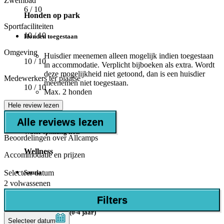
Zwembad
6
/ 10
Honden op park
Sportfaciliteiten
10
/ 10
Honden toegestaan
Omgeving
Huisdier meenemen alleen mogelijk indien toegestaan
10
/ 10
in accommodatie. Verplicht bijboeken als extra. Wordt
deze mogelijkheid niet getoond, dan is een huisdier
Medewerkers ter plaatse
meenemen niet toegestaan.
10
/ 10
Max. 2 honden
Hele review lezen
Watersport
Alle reviews lezen
Water spinning fiets
Beoordelingen over Allcamps
Wellness
Accommodatie en prijzen
Sauna
Selecteer datum
2 volwassenen
Geschikt voor
Filters
Baby's/kleuters (0-4 jaar)
Selecteer datum