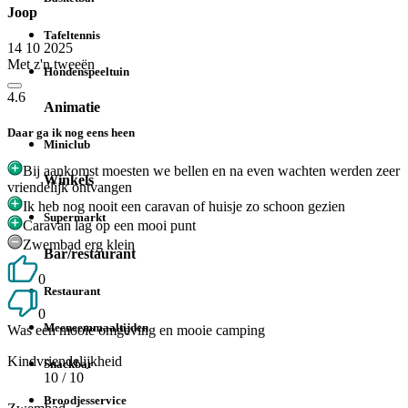
Joop
Tafeltennis
14 10 2025
Met z'n tweeën
Hondenspeeltuin
4.6
Animatie
Daar ga ik nog eens heen
Miniclub
Bij aankomst moesten we bellen en na even wachten werden zeer
Winkels
vriendelijk ontvangen
Ik heb nog nooit een caravan of huisje zo schoon gezien
Supermarkt
Caravan lag op een mooi punt
Zwembad erg klein
Bar/restaurant
0
Restaurant
0
Meeneemmaaltijden
Was een mooie omgeving en mooie camping
Kindvriendelijkheid
Snackbar
10
/ 10
Broodjesservice