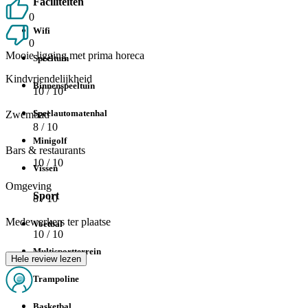
Faciliteiten
0
Wifi
0
Mooie ligging met prima horeca
Speeltuin
Kindvriendelijkheid
Binnenspeeltuin
10
/ 10
Speelautomatenhal
Zwembad
8
/ 10
Minigolf
Bars & restaurants
10
/ 10
Vissen
Omgeving
Sport
8
/ 10
Medewerkers ter plaatse
Voetbal
10
/ 10
Multisportterrein
Hele review lezen
Trampoline
Basketbal