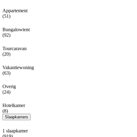
Appartement
(51)
Bungalowtent
(92)
Tourcaravan
(20)
Vakantiewoning
(63)
Overig
(24)
Hotelkamer
(8)
Slaapkamers
1 slaapkamer
(919)