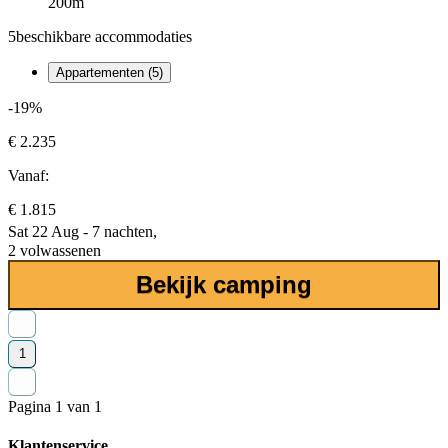
200m
5
beschikbare accommodaties
Appartementen (5)
-19%
€ 2.235
Vanaf:
€ 1.815
Sat 22 Aug - 7 nachten,
2 volwassenen
Bekijk camping
1
Pagina 1 van 1
Klantenservice