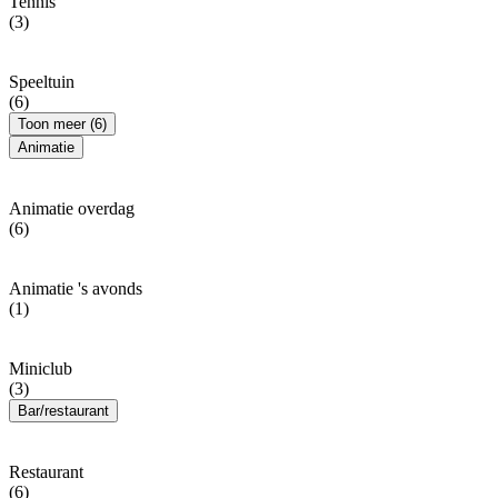
Tennis
(3)
Speeltuin
(6)
Toon meer (6)
Animatie
Animatie overdag
(6)
Animatie 's avonds
(1)
Miniclub
(3)
Bar/restaurant
Restaurant
(6)