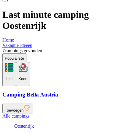
Last minute camping
Oostenrijk
Home
Vakantie-ideeën
7
campings gevonden
Populairste
Lijst
Kaart
Camping Bella Austria
Toevoegen
Alle campings
Oostenrijk