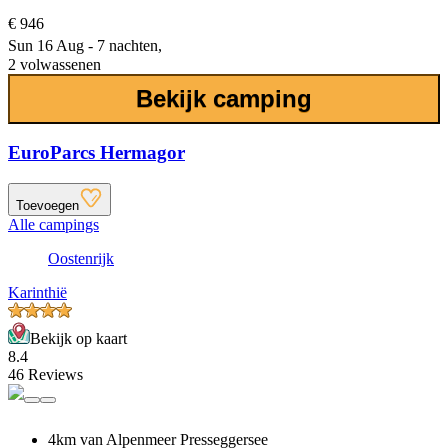
€ 946
Sun 16 Aug - 7 nachten,
2 volwassenen
Bekijk camping
EuroParcs Hermagor
Toevoegen
Alle campings
Oostenrijk
Karinthië
Bekijk op kaart
8.4
46 Reviews
4km van Alpenmeer Presseggersee