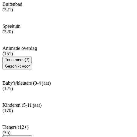
Buitenbad
(221)
Speeltuin
(220)
Animatie overdag
(151)
Toon meer (7)
Geschikt voor
Baby's/kleuters (0-4 jaar)
(125)
Kinderen (5-11 jaar)
(170)
Tieners (12+)
(35)