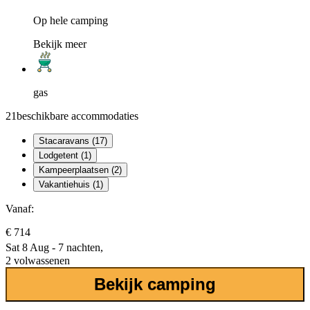
Op hele camping
Bekijk meer
gas
21
beschikbare accommodaties
Stacaravans (17)
Lodgetent (1)
Kampeerplaatsen (2)
Vakantiehuis (1)
Vanaf:
€ 714
Sat 8 Aug - 7 nachten,
2 volwassenen
Bekijk camping