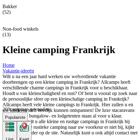
Bakker
(52)
Non-food winkels
(13)
Kleine camping Frankrijk
Home
Vakantie-ideeën
Wilt u na een jaar hard werken uw welverdiende vakantie
doorbrengen op een kleine camping in Frankrijk? Allcamps heeft
verschillende charme campings in Frankrijk voor u beschikbaar.
Houdt u van kleinschaligheid en rust? Of bent u vooral op zoek naar
de persoonlijke sfeer op een kleinschalige camping in Frankrijk?
Allcamps heeft vele kleine campings in Frankrijk. Hier zullen u en
260
campings gevonden
uw kinderen zich heerlijk kunnen ontspannen! De luxe stacaravans
en ingerichte bungalow- en lodgetenten staan al voor u klaar.
Populairste
Hieronder vindt u alle kleine en rustige campings in Frankrijk bij
elkaar. Staat de rustieke camping naar uw voorkeur er niet bij, kijkt
u dan even verder op de site. Natuurlijk kunt u ook altijd contact met
ons opnemen.
Lijst
Kaart