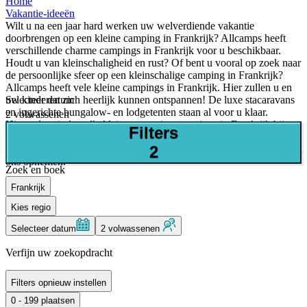
Home
Vakantie-ideeën
Wilt u na een jaar hard werken uw welverdiende vakantie
doorbrengen op een kleine camping in Frankrijk? Allcamps heeft
verschillende charme campings in Frankrijk voor u beschikbaar.
Houdt u van kleinschaligheid en rust? Of bent u vooral op zoek naar
de persoonlijke sfeer op een kleinschalige camping in Frankrijk?
Allcamps heeft vele kleine campings in Frankrijk. Hier zullen u en
Selecteer datum
uw kinderen zich heerlijk kunnen ontspannen! De luxe stacaravans
en ingerichte bungalow- en lodgetenten staan al voor u klaar.
2 volwassenen
Hieronder vindt u alle kleine en rustige campings in Frankrijk bij
Filters
elkaar. Staat de rustieke camping naar uw voorkeur er niet bij, kijkt
2
u dan even verder op de site. Natuurlijk kunt u ook altijd contact met
ons opnemen.
Zoek en boek
Frankrijk
Kies regio
Selecteer datum
2 volwassenen
Verfijn uw zoekopdracht
Filters opnieuw instellen
0 - 199 plaatsen