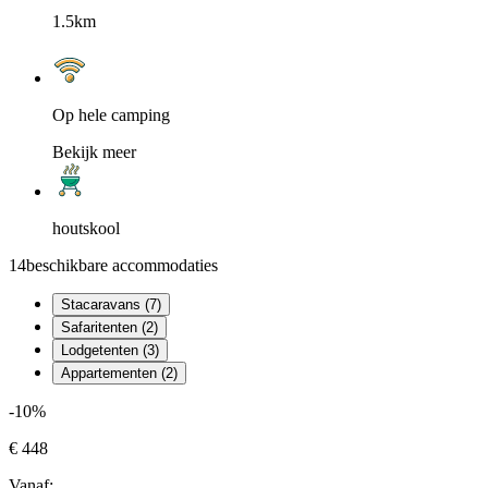
1.5km
Op hele camping
Bekijk meer
houtskool
14
beschikbare accommodaties
Stacaravans (7)
Safaritenten (2)
Lodgetenten (3)
Appartementen (2)
-10%
€ 448
Vanaf: