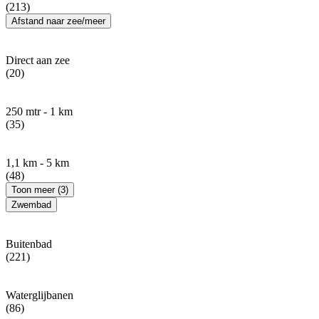
(213)
Afstand naar zee/meer
Direct aan zee
(20)
250 mtr - 1 km
(35)
1,1 km - 5 km
(48)
Toon meer (3)
Zwembad
Buitenbad
(221)
Waterglijbanen
(86)