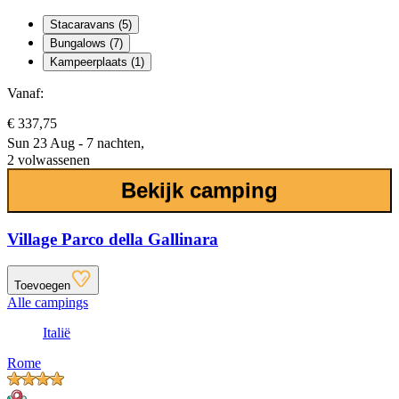
Stacaravans (5)
Bungalows (7)
Kampeerplaats (1)
Vanaf:
€ 337,75
Sun 23 Aug - 7 nachten,
2 volwassenen
Bekijk camping
Village Parco della Gallinara
Toevoegen
Alle campings
Italië
Rome