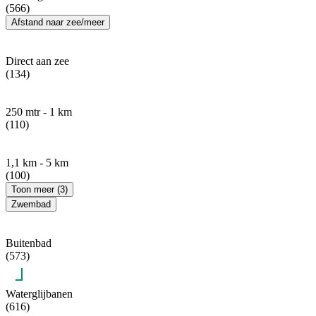
(566)
Afstand naar zee/meer
Direct aan zee
(134)
250 mtr - 1 km
(110)
1,1 km - 5 km
(100)
Toon meer (3)
Zwembad
Buitenbad
(573)
Waterglijbanen
(616)