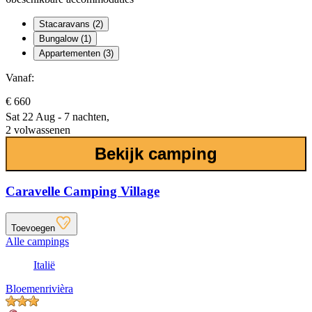
Stacaravans (2)
Bungalow (1)
Appartementen (3)
Vanaf:
€ 660
Sat 22 Aug - 7 nachten,
2 volwassenen
Bekijk camping
Caravelle Camping Village
Toevoegen
Alle campings
Italië
Bloemenrivièra