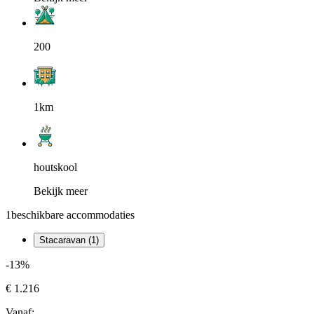
200
1km
houtskool
Bekijk meer
1
beschikbare accommodaties
Stacaravan (1)
-13%
€ 1.216
Vanaf: