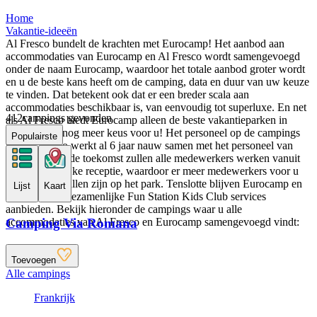
Home
Vakantie-ideeën
Al Fresco bundelt de krachten met Eurocamp! Het aanbod aan
accommodaties van Eurocamp en Al Fresco wordt samengevoegd
onder de naam Eurocamp, waardoor het totale aanbod groter wordt
en u de beste kans heeft om de camping, data en duur van uw keuze
te vinden. Dat betekent ook dat er een breder scala aan
accommodaties beschikbaar is, van eenvoudig tot superluxe. En net
412
campings gevonden
als Al Fresco biedt Eurocamp alleen de beste vakantieparken in
Europa, dus nog meer keus voor u! Het personeel op de campings
Populairste
van Al Fresco werkt al 6 jaar nauw samen met het personeel van
Eurocamp. In de toekomst zullen alle medewerkers werken vanuit
een gezamenlijke receptie, waardoor er meer medewerkers voor u
beschikbaar zullen zijn op het park. Tenslotte blijven Eurocamp en
Lijst
Kaart
Al Fresco de gezamenlijke Fun Station Kids Club services
aanbieden. Bekijk hieronder de campings waar u alle
Camping Via Romana
accommodaties van Al Fresco en Eurocamp samengevoegd vindt:
Toevoegen
Alle campings
Frankrijk