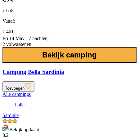
€ 658
Vanaf:
€ 461
Fri 14 May - 7 nachten,
2 volwassenen
Bekijk camping
Camping Bella Sardinia
Toevoegen
Alle campings
Italië
Sardinië
Bekijk op kaart
8.2