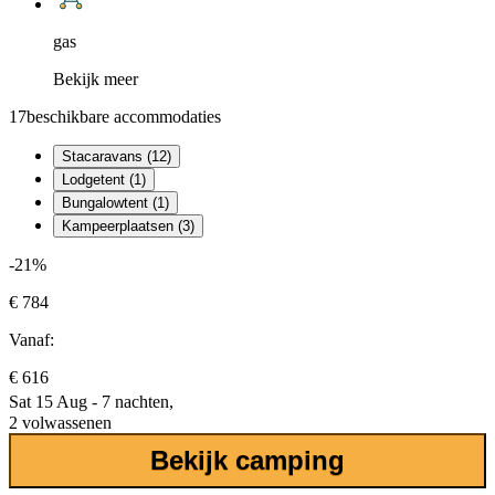
gas
Bekijk meer
17
beschikbare accommodaties
Stacaravans (12)
Lodgetent (1)
Bungalowtent (1)
Kampeerplaatsen (3)
-21%
€ 784
Vanaf:
€ 616
Sat 15 Aug - 7 nachten,
2 volwassenen
Bekijk camping