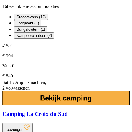
16
beschikbare accommodaties
Stacaravans (12)
Lodgetent (1)
Bungalowtent (1)
Kampeerplaatsen (2)
-15%
€ 994
Vanaf:
€ 840
Sat 15 Aug - 7 nachten,
2 volwassenen
Bekijk camping
Camping La Croix du Sud
Toevoegen