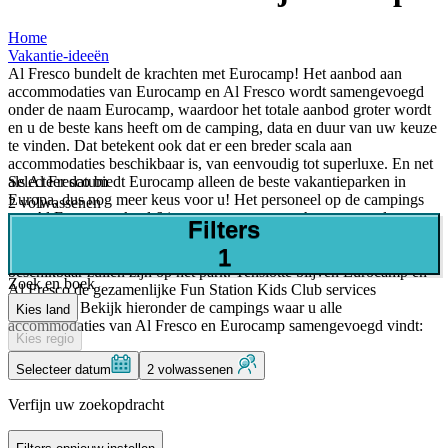
Home
Vakantie-ideeën
Al Fresco bundelt de krachten met Eurocamp! Het aanbod aan
accommodaties van Eurocamp en Al Fresco wordt samengevoegd
onder de naam Eurocamp, waardoor het totale aanbod groter wordt
en u de beste kans heeft om de camping, data en duur van uw keuze
te vinden. Dat betekent ook dat er een breder scala aan
accommodaties beschikbaar is, van eenvoudig tot superluxe. En net
Selecteer datum
als Al Fresco biedt Eurocamp alleen de beste vakantieparken in
Europa, dus nog meer keus voor u! Het personeel op de campings
2 volwassenen
van Al Fresco werkt al 6 jaar nauw samen met het personeel van
Filters
Eurocamp. In de toekomst zullen alle medewerkers werken vanuit
1
een gezamenlijke receptie, waardoor er meer medewerkers voor u
beschikbaar zullen zijn op het park. Tenslotte blijven Eurocamp en
Zoek en boek
Al Fresco de gezamenlijke Fun Station Kids Club services
aanbieden. Bekijk hieronder de campings waar u alle
Kies land
accommodaties van Al Fresco en Eurocamp samengevoegd vindt:
Kies regio
Selecteer datum
2 volwassenen
Verfijn uw zoekopdracht