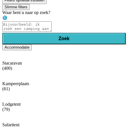
Filters opnieuw instellen
Slimme filters
Waar bent u naar op zoek?
Zoek
Accommodatie
Stacaravan
(400)
Kampeerplaats
(61)
Lodgetent
(79)
Safaritent