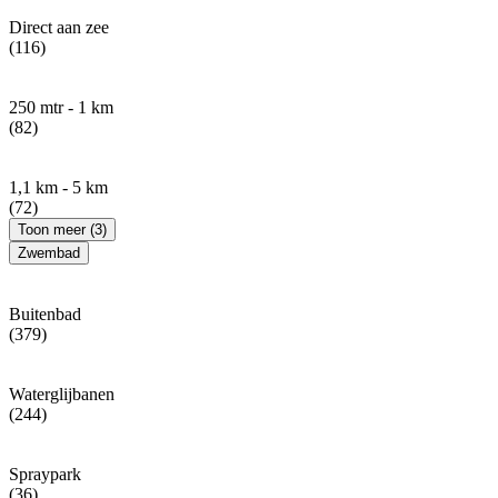
Direct aan zee
(116)
250 mtr - 1 km
(82)
1,1 km - 5 km
(72)
Toon meer (3)
Zwembad
Buitenbad
(379)
Waterglijbanen
(244)
Spraypark
(36)