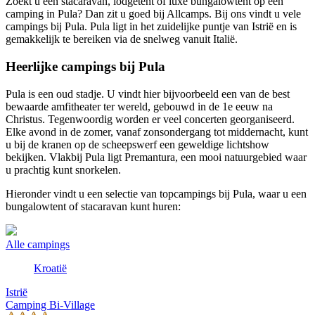
Zoekt u een stacaravan, lodgetent of luxe bungalowtent op een
camping in Pula? Dan zit u goed bij Allcamps. Bij ons vindt u vele
campings bij Pula. Pula ligt in het zuidelijke puntje van Istrië en is
gemakkelijk te bereiken via de snelweg vanuit Italië.
Heerlijke campings bij Pula
Pula is een oud stadje. U vindt hier bijvoorbeeld een van de best
bewaarde amfitheater ter wereld, gebouwd in de 1e eeuw na
Christus. Tegenwoordig worden er veel concerten georganiseerd.
Elke avond in de zomer, vanaf zonsondergang tot middernacht, kunt
u bij de kranen op de scheepswerf een geweldige lichtshow
bekijken. Vlakbij Pula ligt Premantura, een mooi natuurgebied waar
u prachtig kunt snorkelen.
Hieronder vindt u een selectie van topcampings bij Pula, waar u een
bungalowtent of stacaravan kunt huren:
Alle campings
Kroatië
Istrië
Camping Bi-Village