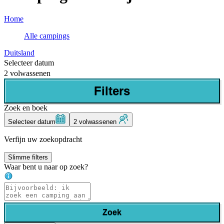
Home
Alle campings
Duitsland
Selecteer datum
2 volwassenen
Filters
Zoek en boek
Selecteer datum
2 volwassenen
Verfijn uw zoekopdracht
Slimme filters
Waar bent u naar op zoek?
Zoek